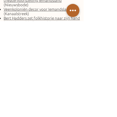
theatervoorstelling Iemandsland
(Nieuwsbode)
Veenkoloniën decor voor Iemandsland
(Kanaalstreek)
Bert Hadders zet folkhistorie naar zijn hand
(Friesch Dagblad)Iemandslander Courant 2
Een geweldige vondst
**** (DvhN)
‘De stugheid is indrukwekkend en filmisch’
(DvhN)
Fototentoonstelling opent ‘Iemandsland’
(DvhN)
Radio
Bert Hadders bij Glasnost
Contact
Wilt u onze persberichten ontvangen,
foto’s downloaden of heeft u andere
vragen?
Neem contact op met één van onze
publiciteitsmedewerkers.