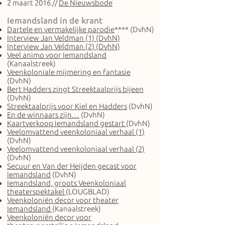
2 maart 2016 //
De Nieuwsbode
Iemandsland in de krant
Dartele en vermakelijke parodie
**** (DvhN)
Interview Jan Veldman (1) (DvhN)
Interview Jan Veldman (2) (DvhN)
Veel animo voor Iemandsland
(Kanaalstreek)
Veenkoloniale mijmering en fantasie
(DvhN)
Bert Hadders zingt Streektaalprijs bijeen
(DvhN)
Streektaalprijs voor Kiel en Hadders
(DvhN)
En de winnaars zijn…
(DvhN)
Kaartverkoop Iemandsland gestart
(DvhN)
Veelomvattend veenkoloniaal verhaal (1)
(DvhN)
Veelomvattend veenkoloniaal verhaal (2)
(DvhN)
Secuur en Van der Heijden gecast voor
Iemandsland
(DvhN)
Iemandsland, groots Veenkoloniaal
theaterspektakel
(LOUGBLAD)
Veenkoloniën decor voor theater
Iemandsland
(Kanaalstreek)
Veenkoloniën decor voor