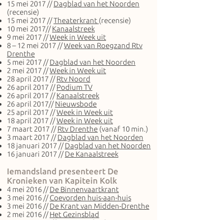
15 mei 2017 //
Dagblad van het Noorden
(recensie)
15 mei 2017 //
Theaterkrant
(recensie)
10 mei 2017//
Kanaalstreek
9 mei 2017 //
Week in Week uit
8 – 12 mei 2017 //
Week van Roegzand Rtv
Drenthe
5 mei 2017 //
Dagblad van het Noorden
2 mei 2017 //
Week in Week uit
28 april 2017 //
Rtv Noord
26 april 2017 //
Podium TV
26 april 2017 //
Kanaalstreek
26 april 2017//
Nieuwsbode
25 april 2017 //
Week in Week uit
18 april 2017 //
Week in Week uit
7 maart 2017 //
Rtv Drenthe
(vanaf 10 min.)
3 maart 2017 //
Dagblad van het Noorden
18 januari 2017 //
Dagblad van het Noorden
16 januari 2017 //
De Kanaalstreek
Iemandsland presenteert De
Kronieken van Kapitein Kolk
4 mei 2016 //
De Binnenvaartkrant
3 mei 2016 //
Coevorden huis-aan-huis
3 mei 2016 //
De Krant van Midden-Drenthe
2 mei 2016 //
Het Gezinsblad