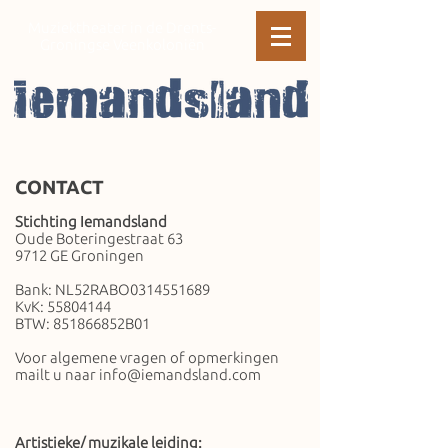
Muziektheater in de Drents-
Groningse Veenkoloniën
CONTACT
Stichting Iemandsland
Oude Boteringestraat 63
9712 GE Groningen
Bank: NL52RABO0314551689
KvK: 55804144
BTW: 851866852B01
Voor algemene vragen of opmerkingen
mailt u naar
info@iemandsland.com
Artistieke/ muzikale leiding: